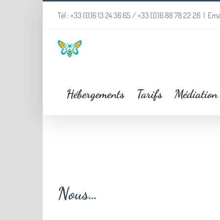
Passer
Tél : +33 (0)6 13 24 36 65 / +33 (0)6 88 78 22 26
|
Emai
au
contenu
Hébergements
Tarifs
Médiation
Nous…