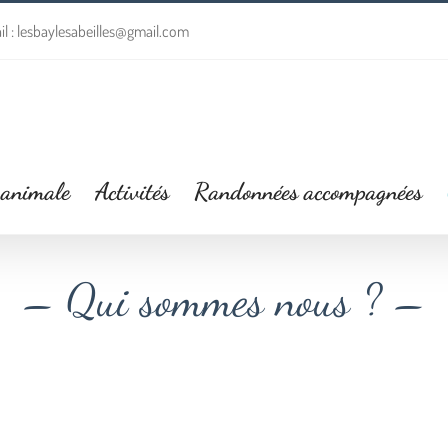
l : lesbaylesabeilles@gmail.com
 animale
Activités
Randonnées accompagnées
– Qui sommes nous ? –